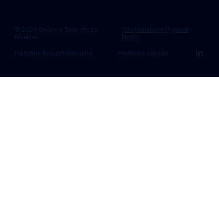
© 2024 Swappy. Tous droits
Site réalisé par l'Agence
réservés
Norry
Politique de confidentialité
Mentions Légales