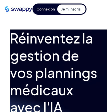
Connexion
Je m'inscris
Réinventez la
gestion de
vos plannings
médicaux
avec l'IA