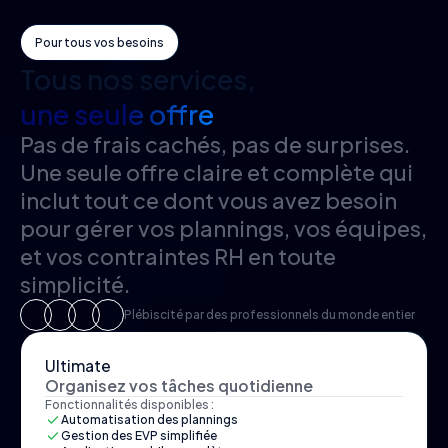
Pour tous vos besoins
Tous nos services,
une seule offre
Pas de frais cachés, pas de surprises.
Une seule offre claire et complète qui
inclut tout ce dont vous avez besoin
pour gérer vos plannings, vos équipes,
et vos contraintes RH en toute
simplicité.
Plébiscité par des professionnels du monde entier
Ultimate
Organisez vos tâches quotidienne
Fonctionnalités disponibles :
Automatisation des plannings
Gestion des EVP simplifiée